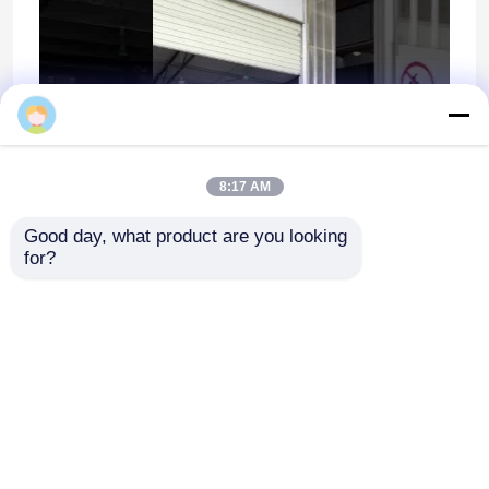
8:17 AM
Good day, what product are you looking 
for?
Casa
Circa noi
Contattaci
Desktop Site
Mappa del sito
Privacy Policy