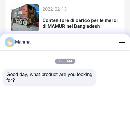
2022-02-13
Contenitore di carico per le merci
di MAMUR nel Bangladesh
Manma
2022-08-31
3:03 AM
Contenitore di carico per le merci
di MAMUR
Good day, what product are you looking 
for?
2019-12-04
La società di Manma ha
partecipato al Automechanika
Shanghai