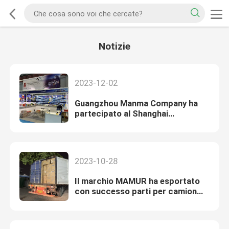
Notizie
2023-12-02
Guangzhou Manma Company ha
partecipato al Shanghai
Automechanika Show 2023 per
mostrare gli ultimi prodotti per
ISUZU JMC JAC.
2023-10-28
Il marchio MAMUR ha esportato
con successo parti per camion
ISUZU JMC JAC in Colombia per
contribuire allo sviluppo
dell'industria locale di parti per