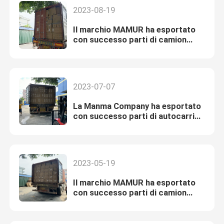
camion
2023-08-19
Il marchio MAMUR ha esportato
con successo parti di camion
ISUZU JMC JAC in Nigeria per
aiutare a sviluppare l'industria
locale di parti di camion
2023-07-07
La Manma Company ha esportato
con successo parti di autocarri
ISUZU JMC JAC in Russia per
aiutare lo sviluppo dell'industria
locale di parti di autocarri
2023-05-19
Il marchio MAMUR ha esportato
con successo parti di camion
ISUZU JMC JAC in Algeria, con
quantità record