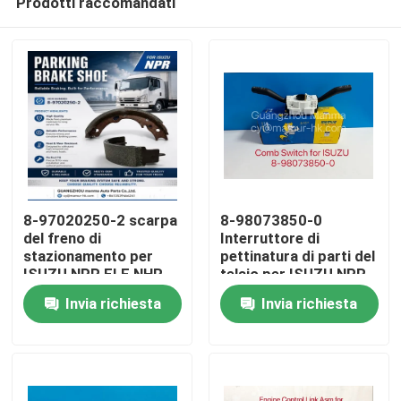
Prodotti raccomandati
8-97020250-2 scarpa
8-98073850-0
del freno di
Interruttore di
stazionamento per
pettinatura di parti del
ISUZU NPR ELF NHR
telaio per ISUZU NPR
Casa
NQR NNR
Invia richiesta
Invia richiesta
Prodotti
Circa noi