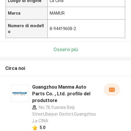
Luogo di origine
La Cina
Marca
MAMUR
Numero di modell
8-94419608-2
o
Osservi più
Circa noi
Guangzhou Manma Auto
Parts Co. , Ltd. profilo del
produttore
No.78,Yuanxia Beiji
Street,Baiyun District,Guangzhou
,La CINA
5.0