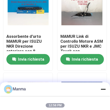
Giro della fabbrica
Controllo di qualità
Assorbente d'urto
MAMUR Link di
MAMUR per ISUZU
Controllo Motore ASM
Contattici
NKR Direzione
per ISUZU NKR e JMC
anteriore con 8-
Truck con
97160082-0 OEM No.
Compatibilità OEM
Invia richiesta
Invia richiesta
Richieda una citazione
ISUZU Chassis Parts
Ricambio auto del camion
Manma
ISUZU Truck Parts
12:58 PM
Isuzu Engine Parts