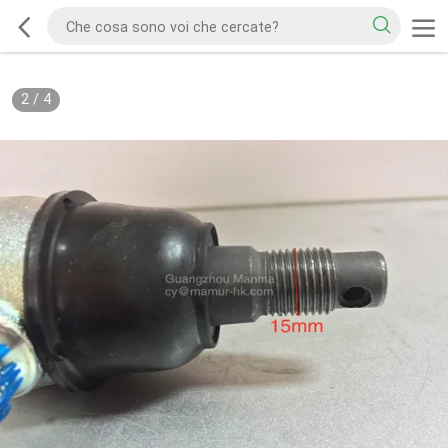
2
/
4