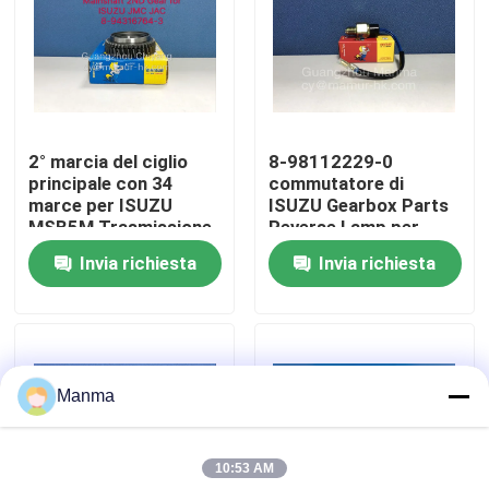
Giro della fabbrica
Controllo di qualità
2° marcia del ciglio
8-98112229-0
principale con 34
commutatore di
Contattici
marce per ISUZU
ISUZU Gearbox Parts
MSB5M Trasmissione
Reverse Lamp per
2° marcia Compatibile
ISUZU MSB5M JMC
Invia richiesta
Invia richiesta
Richieda una citazione
con i modelli JMC JAC
1030
Ricambio auto del camion
Manma
ISUZU Truck Parts
10:53 AM
Isuzu Engine Parts