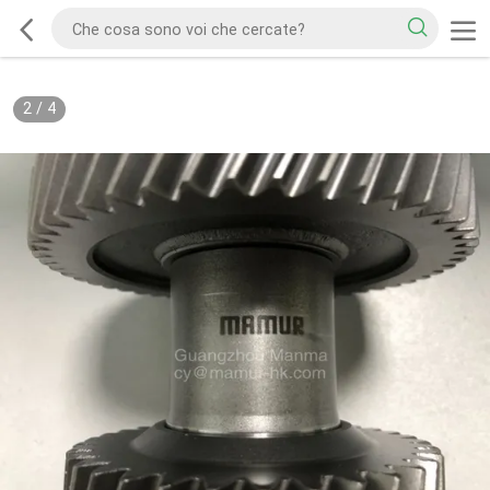
2
/
4