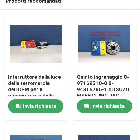
Prodotti raccomandati
Interruttore della luce
Quinto ingranaggio 8-
della retromarcia
97169510-0 8-
dell'OEM per il
94316786-1 di ISUZU
commutatore della
MSB5M JMC JAC
Casa
lampada di inverso M-
Transmission Counter
Invia richiesta
Invia richiesta
5035 di JAC 1040
Prodotti
Circa noi