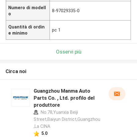
Numero di modell
8-97029335-0
o
Quantità di ordin
pc 1
e minimo
Osservi più
Circa noi
Guangzhou Manma Auto
Parts Co. , Ltd. profilo del
produttore
No.78,Yuanxia Beiji
Street,Baiyun District,Guangzhou
,La CINA
5.0