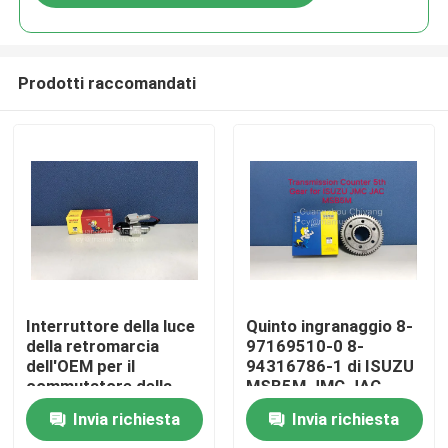
Prodotti raccomandati
Casa
Interruttore della luce
Quinto ingranaggio 8-
della retromarcia
97169510-0 8-
dell'OEM per il
94316786-1 di ISUZU
Prodotti
commutatore della
MSB5M JMC JAC
lampada di inverso M-
Transmission Counter
Invia richiesta
Invia richiesta
5035 di JAC 1040
Circa noi