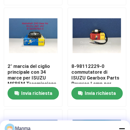
Giro della fabbrica
Controllo di qualità
Contattici
2° marcia del ciglio
8-98112229-0
Richieda una citazione
principale con 34
commutatore di
marce per ISUZU
ISUZU Gearbox Parts
MSB5M Trasmissione
Reverse Lamp per
2° marcia Compatibile
ISUZU MSB5M JMC
Ricambio auto del camion
Invia richiesta
Invia richiesta
con i modelli JMC JAC
1030
ISUZU Truck Parts
Isuzu Engine Parts
Manma