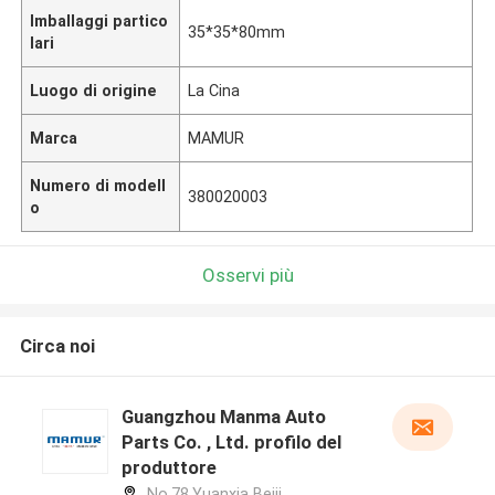
Imballaggi partico
35*35*80mm
lari
Luogo di origine
La Cina
Marca
MAMUR
Numero di modell
380020003
o
Osservi più
Circa noi
Guangzhou Manma Auto
Parts Co. , Ltd. profilo del
produttore
No.78,Yuanxia Beiji