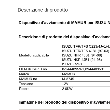
Descrizione di prodotto
Dispositivo d'avviamento di MAMUR per ISUZU 
Descrizione di prodotto del dispositivo d'avviam
ISUZU TFR/TFS C223/4JA1/4J
ISUZU TFR/TFS 4JB1 (97-03)
Modello applicabile
ISUZU NHR 4JB1 (94-98)
ISUZU NKR 4JB1 (94-98)
ISUZU C240
OEM di ISUZU no.
8-94448959-1,8944489591
Marca
MAMUR
MAMUR no.
M-8745
Tensione
12V
Potere
2.0KW
Immagine del prodotto del dispositivo d'avviame