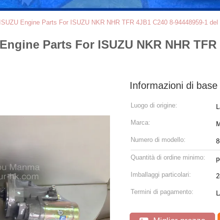
o ISUZU Engine Parts For ISUZU NKR NHR TFR 4JB1 C240 8-94448959-1 del
 Engine Parts For ISUZU NKR NHR TFR 
Informazioni di base
Luogo di origine:
L
Marca:
Numero di modello:
8
Quantità di ordine minimo:
p
Imballaggi particolari:
2
Termini di pagamento:
L