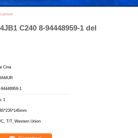
 camion
4JB1 C240 8-94448959-1 del
a Cina
MAMUR
-94448959-1
c 1
85*235*145mm
/C, T/T, Western Union