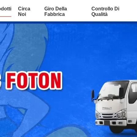
dotti
Circa
Giro Della
Controllo Di
Noi
Fabbrica
Qualità