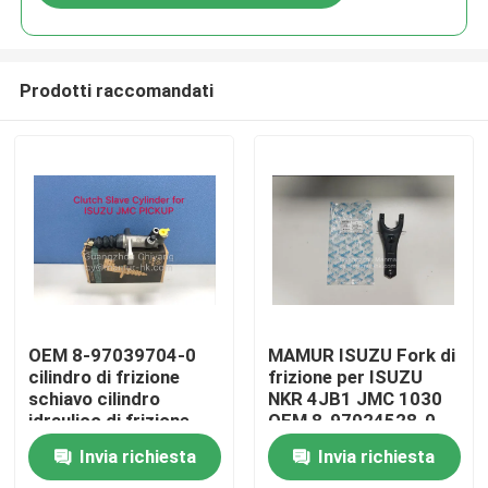
Prodotti raccomandati
Casa
OEM 8-97039704-0
MAMUR ISUZU Fork di
cilindro di frizione
frizione per ISUZU
schiavo cilindro
NKR 4JB1 JMC 1030
Prodotti
idraulico di frizione
OEM 8-97024528-0
per ISUZU TF e JMC
1602020A
Invia richiesta
Invia richiesta
1020 PICKUP
Circa noi