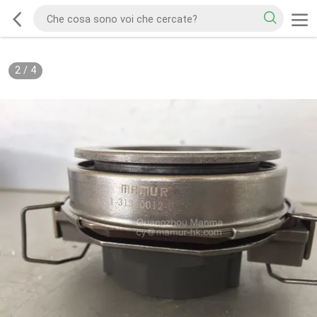
2
/
4