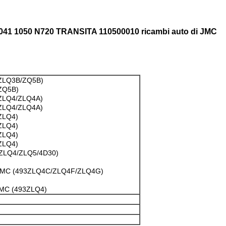
 1041 1050 N720 TRANSITA 110500010 ricambi auto di JMC
ZLQ3B/ZQ5B)
ZQ5B)
ZLQ4/ZLQ4A)
ZLQ4/ZLQ4A)
ZLQ4)
ZLQ4)
ZLQ4)
ZLQ4)
ZLQ4/ZLQ5/4D30)
JMC (493ZLQ4C/ZLQ4F/ZLQ4G)
MC (493ZLQ4)