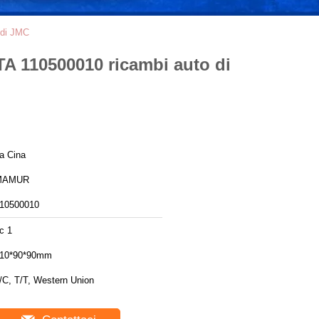
 di JMC
TA 110500010 ricambi auto di
a Cina
MAMUR
10500010
c 1
10*90*90mm
/C, T/T, Western Union