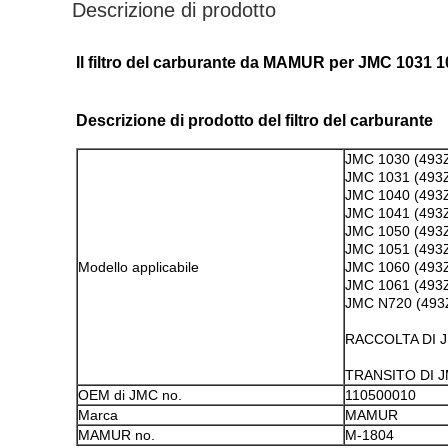
Descrizione di prodotto
Il filtro del carburante da MAMUR per JMC 1031
Descrizione di prodotto del filtro del carburante
JMC 1030 (493
JMC 1031 (493
JMC 1040 (493
JMC 1041 (493
JMC 1050 (493
JMC 1051 (493
Modello applicabile
JMC 1060 (493
JMC 1061 (493
JMC N720 (493
RACCOLTA DI 
TRANSITO DI J
OEM di JMC no.
110500010
Marca
MAMUR
MAMUR no.
M-1804