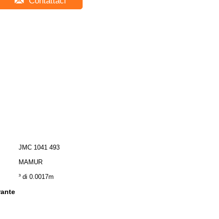
Contattaci
JMC 1041 493
MAMUR
³ di 0.0017m
rante