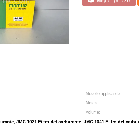
Miglior prezzo
Modello applicabile:
Marca:
Volume:
burante
JMC 1031 Filtro del carburante
JMC 1041 Filtro del carbu
,
,