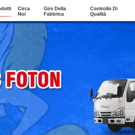
dotti
Circa
Giro Della
Controllo Di
Noi
Fabbrica
Qualità