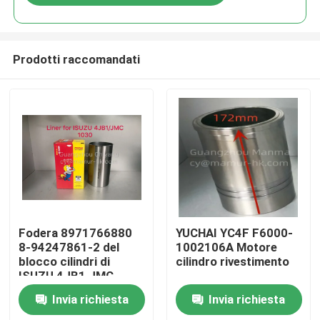
Prodotti raccomandati
Casa
Fodera 8971766880
YUCHAI YC4F F6000-
8-94247861-2 del
1002106A Motore
blocco cilindri di
cilindro rivestimento
Prodotti
ISUZU 4JB1 JMC
Invia richiesta
Invia richiesta
Circa noi