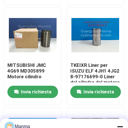
Giro della fabbrica
Controllo di qualità
Contattici
MITSUBISHI JMC
TKEIXR Liner per
Richieda una citazione
4G69 MD305899
ISUZU ELF 4JH1 4JG2
Motore cilindro
8-97176699-0 Liner
del cilindro del motore
Ricambio auto del camion
Invia richiesta
Invia richiesta
ISUZU Truck Parts
Isuzu Engine Parts
Manma