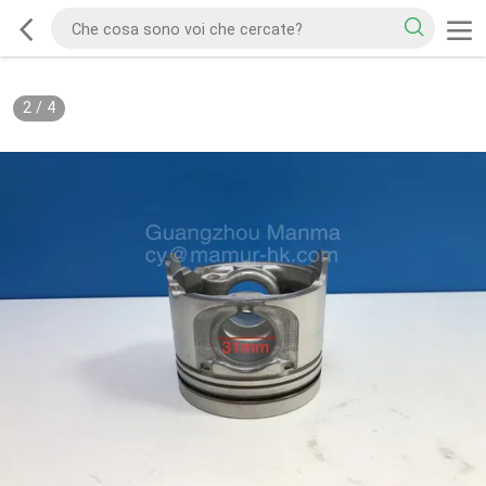
2
/
4