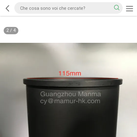
2
/
4