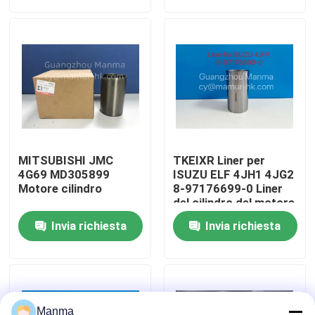
Giro della fabbrica
Controllo di qualità
Contattici
MITSUBISHI JMC
TKEIXR Liner per
Richieda una citazione
4G69 MD305899
ISUZU ELF 4JH1 4JG2
Motore cilindro
8-97176699-0 Liner
del cilindro del motore
Ricambio auto del camion
Invia richiesta
Invia richiesta
ISUZU Truck Parts
Isuzu Engine Parts
Manma