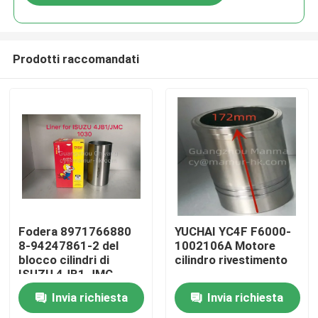
Prodotti raccomandati
Casa
Fodera 8971766880
YUCHAI YC4F F6000-
8-94247861-2 del
1002106A Motore
blocco cilindri di
cilindro rivestimento
Prodotti
ISUZU 4JB1 JMC
Invia richiesta
Invia richiesta
Circa noi