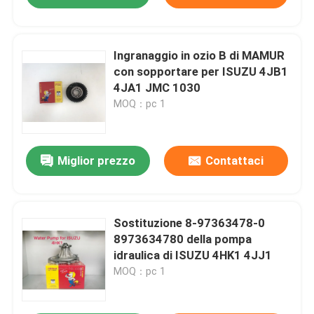
Ingranaggio in ozio B di MAMUR
con sopportare per ISUZU 4JB1
4JA1 JMC 1030
MOQ：pc 1
Miglior prezzo
Contattaci
Sostituzione 8-97363478-0
8973634780 della pompa
idraulica di ISUZU 4HK1 4JJ1
MOQ：pc 1