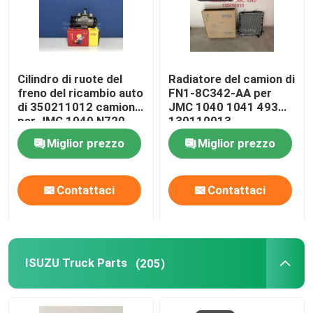
Cilindro di ruote del
Radiatore del camion di
freno del ricambio auto
FN1-8C342-AA per
di 350211012 camion
JMC 1040 1041 493
per JMC 1040 N720
130110013
1041 1043
Miglior prezzo
Miglior prezzo
Contattaci
Contattaci
ISUZU Truck Parts
(205)