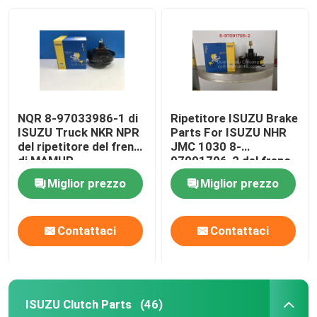
NQR 8-97033986-1 di
Ripetitore ISUZU Brake
ISUZU Truck NKR NPR
Parts For ISUZU NHR
del ripetitore del freno
JMC 1030 8-
di MAMUR
97091706-2 del freno
Miglior prezzo
Miglior prezzo
Contattaci
Contattaci
ISUZU Clutch Parts
(46)