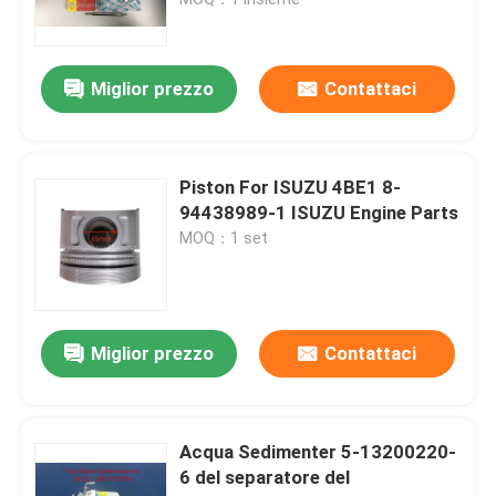
ISUZU Chassis Parts
Miglior prezzo
Contattaci
ISUZU Brake Parts
Piston For ISUZU 4BE1 8-
ISUZU Clutch Parts
94438989-1 ISUZU Engine Parts
MOQ：1 set
ISUZU Gearbox Parts
Ricambi auto di JMC
Miglior prezzo
Contattaci
JAC Spare Parts
Acqua Sedimenter 5-13200220-
6 del separatore del
Fodera del cilindro del motore