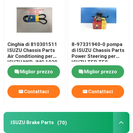
Cinghia di 810301511
8-97331940-0 pompa
ISUZU Chassis Parts
di ISUZU Chassis Parts
Air Conditioning per
Power Steering per
ISUZU NKR JMC 1030
ISUZU TFR TFS
Miglior prezzo
Miglior prezzo
Contattaci
Contattaci
ISUZU Brake Parts
(70)