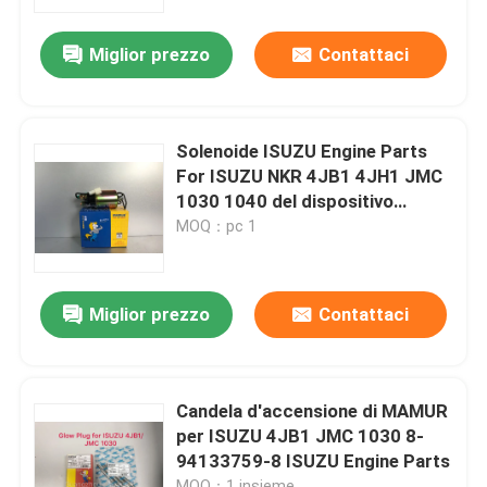
Miglior prezzo
Contattaci
Giro della fabbrica
Controllo di qualità
Solenoide ISUZU Engine Parts
For ISUZU NKR 4JB1 4JH1 JMC
Contattici
1030 1040 del dispositivo
d'avviamento
MOQ：pc 1
Richieda una citazione
Miglior prezzo
Contattaci
Ricambio auto del camion
ISUZU Truck Parts
Candela d'accensione di MAMUR
per ISUZU 4JB1 JMC 1030 8-
94133759-8 ISUZU Engine Parts
Isuzu Engine Parts
MOQ：1 insieme