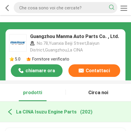
Guangzhou Manma Auto Parts Co. , Ltd.
No.78,Yuanxia Beiji Street,Baiyun
District,Guangzhou,La CINA
5.0
Fornitore verificato
chiamare ora
Contattaci
prodotti
Circa noi
La CINA Isuzu Engine Parts
(202)