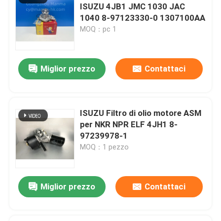
ISUZU 4JB1 JMC 1030 JAC
1040 8-97123330-0 1307100AA
MOQ：pc 1
Miglior prezzo
Contattaci
Lasciate un messaggio
Ti richiameremo presto!
ISUZU Filtro di olio motore ASM
per NKR NPR ELF 4JH1 8-
97239978-1
MOQ：1 pezzo
Miglior prezzo
Contattaci