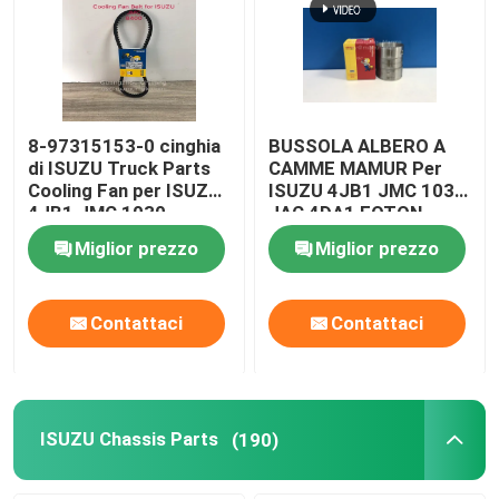
8-97315153-0 cinghia
BUSSOLA ALBERO A
di ISUZU Truck Parts
CAMME MAMUR Per
Cooling Fan per ISUZU
ISUZU 4JB1 JMC 1030
4JB1 JMC 1030
JAC 4DA1 FOTON
DFLE 8-97378148-0
Miglior prezzo
Miglior prezzo
Contattaci
Contattaci
ISUZU Chassis Parts
(190)