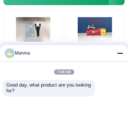
Forcella ISUZU Clutch
ISUZU Clutch Master
Manma
Parts For ISUZU NKR
Cylinder For NKR JAC
MSB5M JAC della
1040 8-98117645-0
frizione 1040 8-
7:58 AM
97033701-0
Miglior prezzo
Miglior prezzo
Good day, what product are you looking 
for?
Contattaci
Contattaci
Osservi più