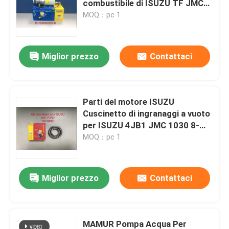
combustibile di ISUZU TF JMC
1020 FOTON
MOQ：pc 1
Disco di frizione
Miglior prezzo
Contattaci
Filtro dell'aria del camion
Parti del motore ISUZU
Cuscinetto di ingranaggi a vuoto
per ISUZU 4JB1 JMC 1030 8-
94110271-0
MOQ：pc 1
Miglior prezzo
Contattaci
MAMUR Pompa Acqua Per