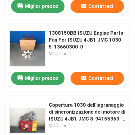
Miglior prezzo
Contattaci
1308150BB ISUZU Engine Parts
Fan For ISUZU 4JB1 JMC 1030
5-13660300-0
MOQ：pc 1
Miglior prezzo
Contattaci
Casa
Copertura 1030 dell'ingranaggio
di sincronizzazione del motore di
Prodotti
ISUZU 4JB1 JMC 8-94155360-0
1002401BB
MOQ：pc 1
Circa noi