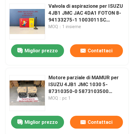
Valvola di aspirazione per ISUZU
4JB1 JMC JAC 4DA1 FOTON 8-
94133275-1 1003011SC
1003012FA
MOQ：1 insieme
Miglior prezzo
Contattaci
Motore parziale di MAMUR per
ISUZU 4JB1 JMC 1030 5-
87310350-0 5873103500
587310268-0
MOQ：pc 1
Miglior prezzo
Contattaci